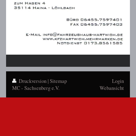
Druckversion
|
Sitemap
Login
MC - Sachsenberg e.V.
Webansicht